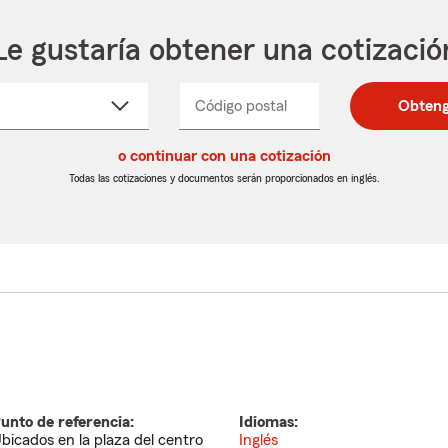
Le gustaría obtener una cotizació
cione
Código postal
Ingresa
Ingresa
Obteng
_____
un
un
re
código
código
cto
o continuar con una cotización
postal
postal
de
de
Todas las cotizaciones y documentos serán proporcionados en inglés.
egable
5
5
dígitos
dígitos
unto de referencia:
Idiomas:
bicados en la plaza del centro
Inglés