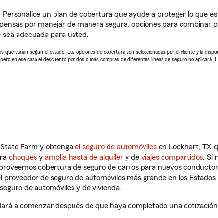
. Personalice un plan de cobertura que ayude a proteger lo que es 
pensas por manejar de manera segura, opciones para combinar pó
e sea adecuada para usted.
 que varían según el estado. Las opciones de cobertura son seleccionadas por el cliente y la disponib
, pero en ese caso el descuento por dos o más compras de diferentes líneas de seguro no aplicará. 
n State Farm y obtenga
el seguro de automóviles
en Lockhart, TX q
tra
choques
y
amplia hasta de alquiler
y de
viajes compartidos
. Si
s proveemos cobertura de seguro de carros para nuevos conductores
l proveedor de seguro de automóviles más grande en los Estados
seguro de automóviles y de vivienda.
dará a comenzar después de que haya completado una cotización de