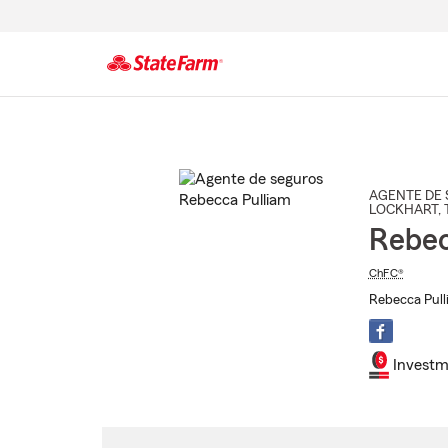
Comienzo
del
contenido
principal
AGENTE DE 
LOCKHART
,
Rebec
ChFC®
Rebecca Pull
Investm