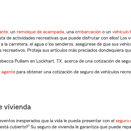
ante
, un
remolque de acampada
, una
embarcación
o un
vehículo 
ista de actividades recreativas que puede disfrutar con ellos! Los 
a la carretera, el agua o los senderos, asegúrese de que sus vehí
 recreativos. Proteja sus artículos más preciados dondequiera qu
ecca Pulliam en Lockhart, TX, acerca de una cotización de segur
n agente
para obtener una cotización de seguro de vehículos recre
e vivienda
eventos inesperados que la vida le pueda presentar con el
seguro 
1
está cubierto?
Su seguro de vivienda le garantiza que puede repa