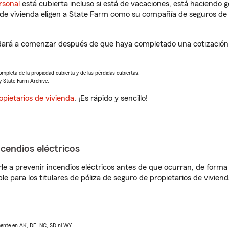
rsonal
está cubierta incluso si está de vacaciones, está haciendo g
de vivienda eligen a State Farm como su compañía de seguros de 
dará a comenzar después de que haya completado una cotización d
completa de la propiedad cubierta y de las pérdidas cubiertas.
y State Farm Archive.
opietarios de vivienda
. ¡Es rápido y sencillo!
ncendios eléctricos
e a prevenir incendios eléctricos antes de que ocurran, de forma 
le para los titulares de póliza de seguro de propietarios de vivie
lmente en AK, DE, NC, SD ni WY