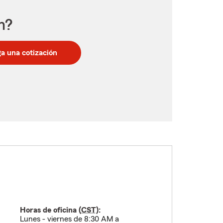
n?
a una cotización
Horas de oficina (
CST
):
Lunes - viernes de 8:30 AM a