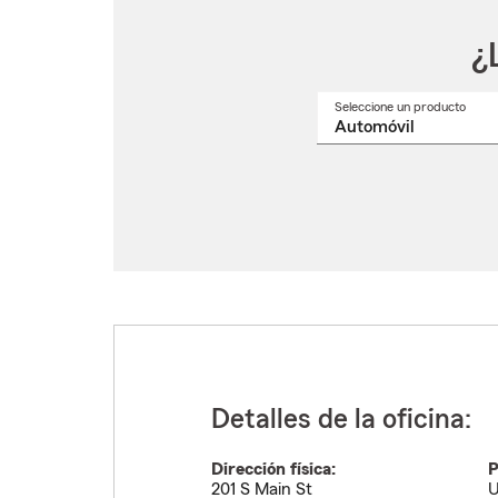
¿
Seleccione un producto
Selec
un
nomb
de
produ
del
menú
despl
Detalles de la oficina:
Dirección física:
P
201 S Main St
U