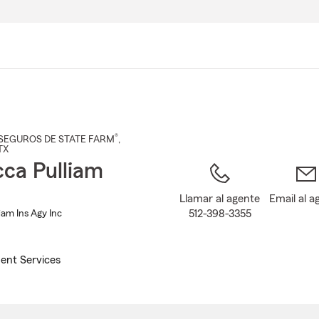
Pasar
al
contenido
principal
®
SEGUROS DE STATE FARM
,
 TX
ca Pulliam
Llamar al agente
Email al a
512-398-3355
iam Ins Agy Inc
ent Services